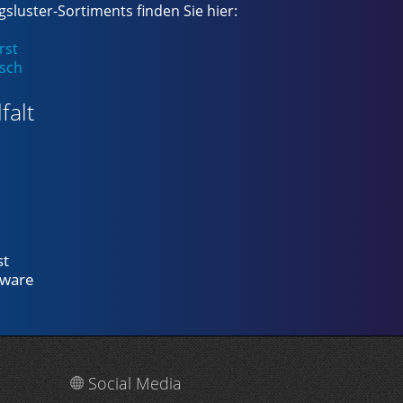
sluster-Sortiments finden Sie hier:
rst
isch
falt
st
lware
Social Media