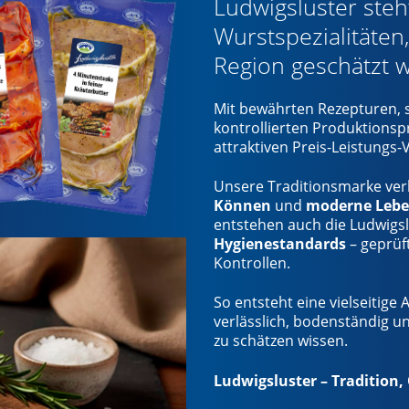
Ludwigsluster steht
Wurstspezialitäten
Region geschätzt 
Mit bewährten Rezepturen, 
kontrollierten Produktionsp
attraktiven Preis-Leistungs-V
Unsere Traditionsmarke ve
Können
und
moderne Lebe
entstehen auch die Ludwigs
Hygienestandards
– geprüf
Kontrollen.
So entsteht eine vielseitige 
verlässlich, bodenständig und
zu schätzen wissen.
Ludwigsluster – Tradition,